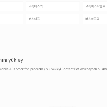
고속버스퀵
고속버스탁송료
버스화물
버스화물퀵
ını yükləy
bile APK Smartfon proqramını yükləyi Content Bet Azərbaycan bukmekeri