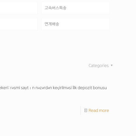
고속버스특송
연계배송
Categories
: rəsmi saytın nəzərdən keçirilməsi İlk depozit bonusu
Read more