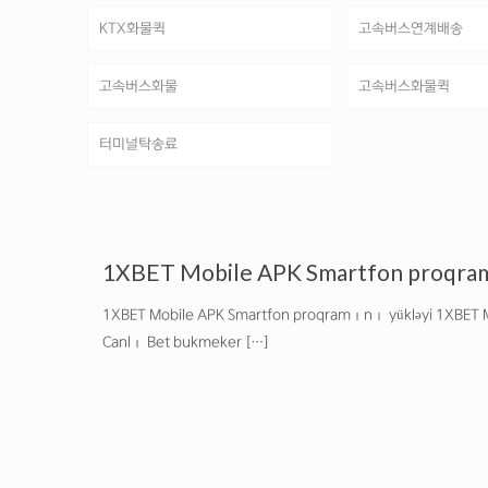
KTX화물퀵
고속버스연계배송
고속버스화물
고속버스화물퀵
터미널탁송료
1XBET Mobile APK Smartfon proqram
1XBET Mobile APK Smartfon proqramını yükləyi 1XBET Mo
Canlı Bet bukmeker
[…]