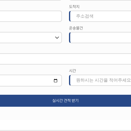
도착지
운송물건
시간