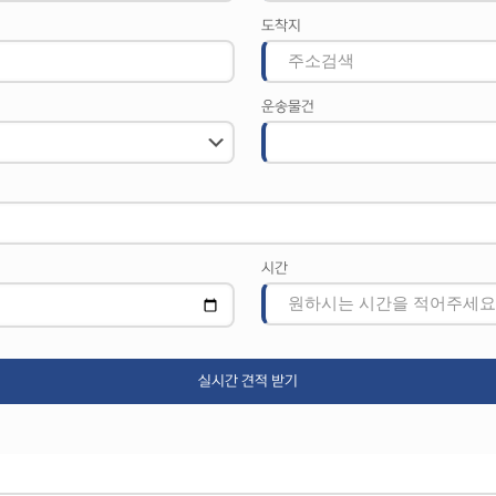
도착지
운송물건
시간